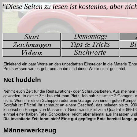
Einleitend ein paar Worte an den unbedarften Einsteiger in die Materie 'En
Profis wissen wie es geht und an die sind diese Worte nicht gerichtet.
Net huddeln
Nehmt euch Zeit für die Restaurations- oder Schraubarbeiten. Aus meinem u
geworden. In dieser Zeit braucht man Platz. Ich hab zeitweise 2 Garagen u
nicht. Wenn ihr einen Schuppen oder eine Garage von einem guten Kumpel be
Sorgfalt ist Pflicht! Ihr schraubt an einem Geschoß, das beladen bis zu 93
kinetischen Energie von Masse mal Geschwindigkeit zum Quadrat = 865132
einmal einer halben Tafel Schokolade, reicht aber allemal aus Insassen und 
Die investierte Zeit lohnt sich! Eine gut gepflegte Ente bereitet lange 
Männerwerkzeug