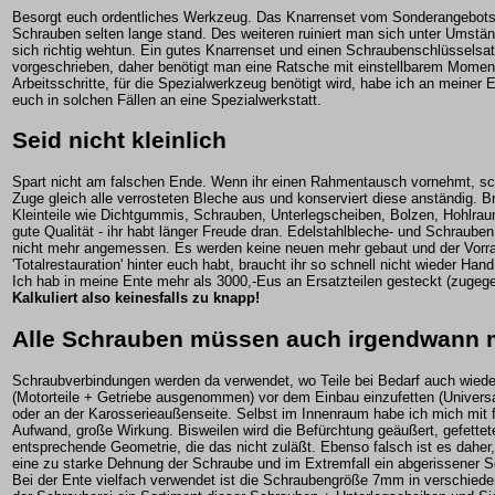
Besorgt euch ordentliches Werkzeug. Das Knarrenset vom Sonderangebots
Schrauben selten lange stand. Des weiteren ruiniert man sich unter Umst
sich richtig wehtun. Ein gutes Knarrenset und einen Schraubenschlüssels
vorgeschrieben, daher benötigt man eine Ratsche mit einstellbarem Momen
Arbeitsschritte, für die Spezialwerkzeug benötigt wird, habe ich an meine
euch in solchen Fällen an eine Spezialwerkstatt.
Seid nicht kleinlich
Spart nicht am falschen Ende. Wenn ihr einen Rahmentausch vornehmt, sch
Zuge gleich alle verrosteten Bleche aus und konserviert diese anständig. B
Kleinteile wie Dichtgummis, Schrauben, Unterlegscheiben, Bolzen, Hohlra
gute Qualität - ihr habt länger Freude dran. Edelstahlbleche- und Schrauben 
nicht mehr angemessen. Es werden keine neuen mehr gebaut und der Vorrat
'Totalrestauration' hinter euch habt, braucht ihr so schnell nicht wieder Hand
Ich hab in meine Ente mehr als 3000,-Eus an Ersatzteilen gesteckt (zugege
Kalkuliert also keinesfalls zu knapp!
Alle Schrauben müssen auch irgendwann m
Schraubverbindungen werden da verwendet, wo Teile bei Bedarf auch wiede
(Motorteile + Getriebe ausgenommen) vor dem Einbau einzufetten (Universal
oder an der Karosserieaußenseite. Selbst im Innenraum habe ich mich mit fe
Aufwand, große Wirkung. Bisweilen wird die Befürchtung geäußert, gefette
entsprechende Geometrie, die das nicht zuläßt. Ebenso falsch ist es dahe
eine zu starke Dehnung der Schraube und im Extremfall ein abgerissener 
Bei der Ente vielfach verwendet ist die Schraubengröße 7mm in verschiede