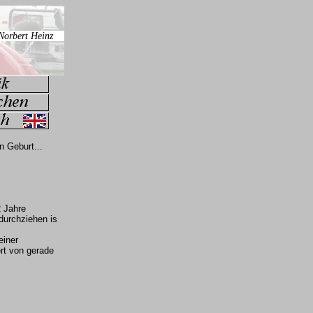
n Geburt...
2 Jahre
durchziehen is
einer
rt von gerade