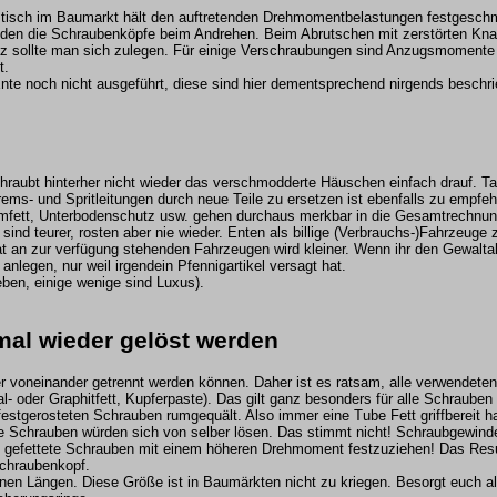
tisch im Baumarkt hält den auftretenden Drehmomentbelastungen festgesch
änden die Schraubenköpfe beim Andrehen. Beim Abrutschen mit zerstörten Kn
atz sollte man sich zulegen. Für einige Verschraubungen sind Anzugsmoment
t.
r Ente noch nicht ausgeführt, diese sind hier dementsprechend nirgends besch
raubt hinterher nicht wieder das verschmodderte Häuschen einfach drauf. T
rems- und Spritleitungen durch neue Teile zu ersetzen ist ebenfalls zu empfeh
umfett, Unterbodenschutz usw. gehen durchaus merkbar in die Gesamtrechnung
sind teurer, rosten aber nie wieder. Enten als billige (Verbrauchs-)Fahrzeuge 
 an zur verfügung stehenden Fahrzeugen wird kleiner. Wenn ihr den Gewalta
 anlegen, nur weil irgendein Pfennigartikel versagt hat.
ben, einige wenige sind Luxus).
al wieder gelöst werden
r voneinander getrennt werden können. Daher ist es ratsam, alle verwendete
- oder Graphitfett, Kupferpaste). Das gilt ganz besonders für alle Schraube
stgerosteten Schrauben rumgequält. Also immer eine Tube Fett griffbereit hal
te Schrauben würden sich von selber lösen. Das stimmt nicht! Schraubgewind
r, gefettete Schrauben mit einem höheren Drehmoment festzuziehen! Das Resul
Schraubenkopf.
nen Längen. Diese Größe ist in Baumärkten nicht zu kriegen. Besorgt euch a