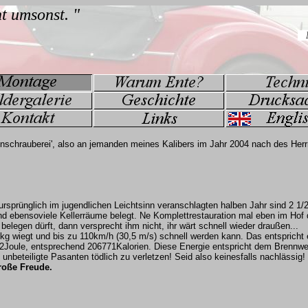
tenschrauberei', also an jemanden meines Kalibers im Jahr 2004 nach des Herr
rsprünglich im jugendlichen Leichtsinn veranschlagten halben Jahr sind 2 1/
nd ebensoviele Kellerräume belegt. Ne Komplettrestauration mal eben im Hof 
legen dürft, dann versprecht ihm nicht, ihr wärt schnell wieder draußen...
0kg wiegt und bis zu 110km/h (30,5 m/s) schnell werden kann. Das entspricht 
Joule, entsprechend 206771Kalorien. Diese Energie entspricht dem Brennwe
unbeteiligte Pasanten tödlich zu verletzen! Seid also keinesfalls nachlässig!
große Freude.