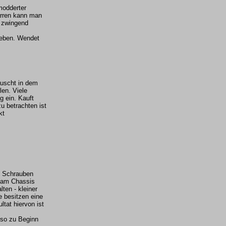
modderter
arren kann man
e zwingend
rieben. Wendet
auscht in dem
len. Viele
 ein. Kauft
zu betrachten ist
kt
n Schrauben
n am Chassis
ten - kleiner
e besitzen eine
tat hiervon ist
lso zu Beginn