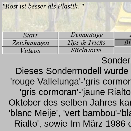
Sonderm
Dieses Sondermodell wurde 
'rouge Vallelunga'-'gris cormor
'gris cormoran'-'jaune Ria
Oktober des selben Jahres kam
'blanc Meije', 'vert bambou'-'b
Rialto', sowie Im März 1986 di