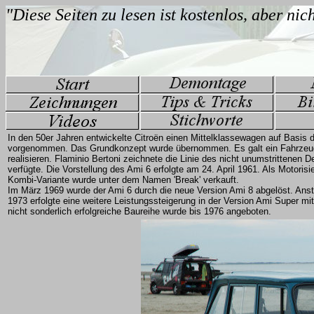
In den 50er Jahren entwickelte Citroën einen Mittelklassewagen auf Basi
vorgenommen. Das Grundkonzept wurde übernommen. Es galt ein Fahrzeug 
realisieren. Flaminio Bertoni zeichnete die Linie des nicht unumstrittenen
verfügte. Die Vorstellung des Ami 6 erfolgte am 24. April 1961. Als Motor
Kombi-Variante wurde unter dem Namen 'Break' verkauft.
Im März 1969 wurde der Ami 6 durch die neue Version Ami 8 abgelöst. Anst
1973 erfolgte eine weitere Leistungssteigerung in der Version Ami Super m
nicht sonderlich erfolgreiche Baureihe wurde bis 1976 angeboten.