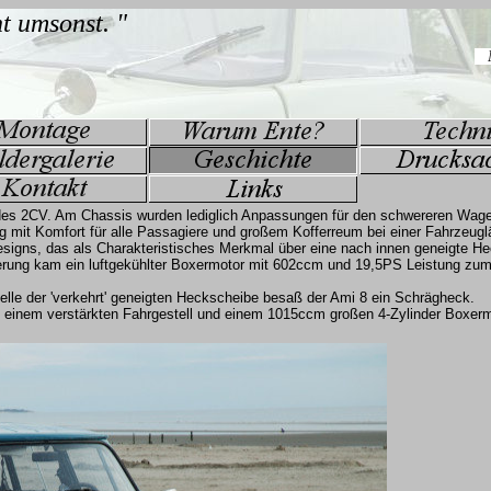
s des 2CV. Am Chassis wurden lediglich Anpassungen für den schwereren Wag
mit Komfort für alle Passagiere und großem Kofferreum bei einer Fahrzeug
 Designs, das als Charakteristisches Merkmal über eine nach innen geneigte H
isierung kam ein luftgekühlter Boxermotor mit 602ccm und 19,5PS Leistung zum
elle der 'verkehrt' geneigten Heckscheibe besaß der Ami 8 ein Schrägheck.
it einem verstärkten Fahrgestell und einem 1015ccm großen 4-Zylinder Boxerm