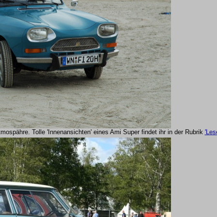
ospähre. Tolle 'Innenansichten' eines Ami Super findet ihr in der Rubrik
'Les