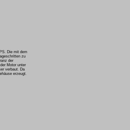
9PS. Die mit dem
ageschritten zu
ranz der
 der Motor unter
ser verbaut. Da
lgehäuse erzeugt.