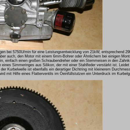
rgen bei 5750U/min für eine Leistungsentwicklung von 21kW, entsprechend 2
s aber auch, den Motor mit einem 6mm-Bohrer oder Ähnlichem bei einigen Mont
rin, einfach einen großen Schraubendreher oder ein Stemmeisen in den Zahnk
 eines Simmeringes aus Silikon, der mit einer Stahlfeder verstärkt ist. Leidet
der Kurbelwelle ist ebenfalls ein derartiger Dichtring mit kleinerem Durchmes
wird mit Hilfe eines Flatterventils im Öeinfüllstutzen ein Unterdruck im Kurbe