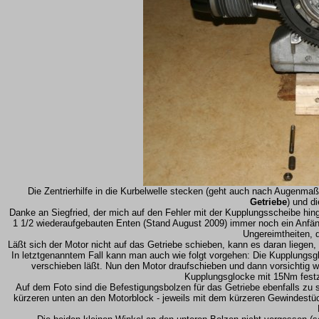
Die Zentrierhilfe in die Kurbelwelle stecken (geht auch nach Augenmaß,
Getriebe
) und d
Danke an Siegfried, der mich auf den Fehler mit der Kupplungsscheibe hing
1 1/2 wiederaufgebauten Enten (Stand August 2009) immer noch ein Anfänger
Ungereimtheiten, di
Läßt sich der Motor nicht auf das Getriebe schieben, kann es daran liegen,
In letztgenanntem Fall kann man auch wie folgt vorgehen: Die Kupplungsg
verschieben läßt. Nun den Motor draufschieben und dann vorsichtig w
Kupplungsglocke mit 15Nm festz
Auf dem Foto sind die Befestigungsbolzen für das Getriebe ebenfalls z
kürzeren unten an den Motorblock - jeweils mit dem kürzeren Gewindestüc