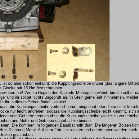
 ist so aber schön einfach), die Kupplungsscheibe drüber (das längere Mittelt
ie Glocke mit 15 Nm festschrauben.
ewiesen hat! Wie zu Beginn des Kapitels 'Montage' erwähnt, bin ich selbst n
 und ihr solltet nichts ungeprüft als 'in Stein gemeißelt' hinnehmen. Meldet
e ihr in diesen Seiten findet - danke!
 dass die Kupplungsscheibe verkehrt herum eingebaut oder diese nicht korrekt
locke nur leicht andrehen, sodass die Kupplungsscheibe leicht klemmt, sich
ieder vom Getriebe trennen ohne die Kupplungsscheibe wieder zu verschieben
iehen und Motor und Getriebe dauerhaft verbinden.
u sehen. Die kommen im folgenden Bauabschnitt dran. Die längeren Bolzen ko
k in Richtung Motor. Auf dem Foto links unten und rechts oben werden noch 
Bolzen geschoben.