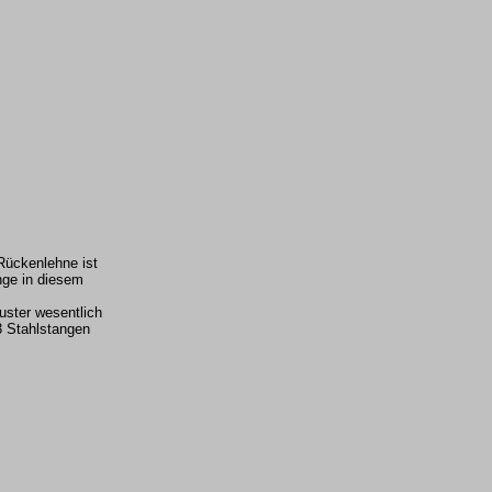
Rückenlehne ist
inge in diesem
uster wesentlich
3 Stahlstangen